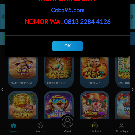
Coba95.com
NOMOR WA :
0813 2284 4126
HOT GAMES
SLOTS
LIVE CASINO
RACE
TOGEL
OL
Game Populer
OK
GATES OF OLYMPUS POP
TREASURES OF AZTEC
NEZHA 2
FORTUNE GEMS 500
DJ BOOM BOOM
POKER WIN
Beranda
Promosi
Masuk
Hub. Kami
Akun Saya