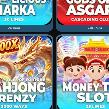
Sharkalicious
Gods of Asgard