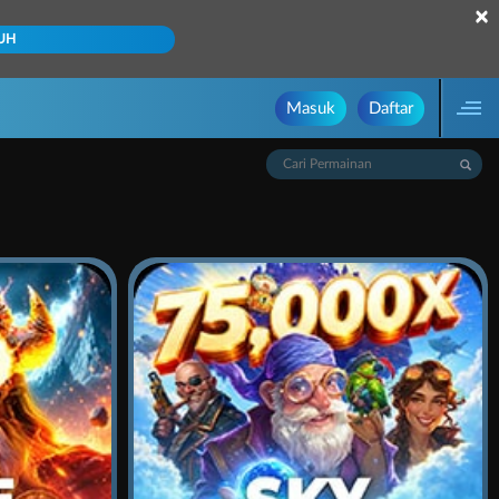
×
UH
Masuk
Daftar