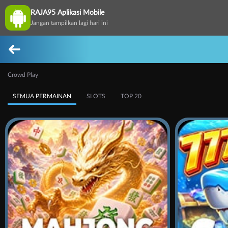
RAJA95 Aplikasi Mobile
Jangan tampilkan lagi hari ini
Crowd Play
SEMUA PERMAINAN
SLOTS
TOP 20