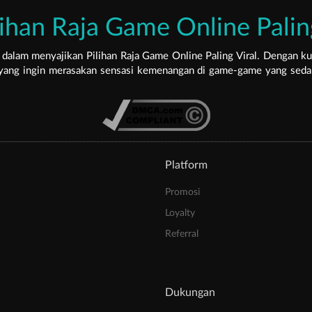
ihan Raja Game Online Paling
n dalam menyajikan Pilihan Raja Game Online Paling Viral. Dengan k
yang ingin merasakan sensasi kemenangan di game-game yang sedang
Platform
Promosi
Loyalty
Referral
Dukungan