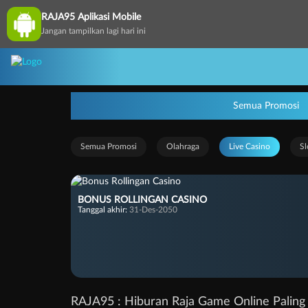
RAJA95 Aplikasi Mobile
Jangan tampilkan lagi hari ini
Semua Promosi
Semua Promosi
Olahraga
Live Casino
Sl
BONUS ROLLINGAN CASINO
Tanggal akhir:
31-Des-2050
RAJA95 : Hiburan Raja Game Online Paling 