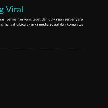
 Viral
urasi permainan yang tepat dan dukungan server yang
 hangat dibicarakan di media sosial dan komunitas