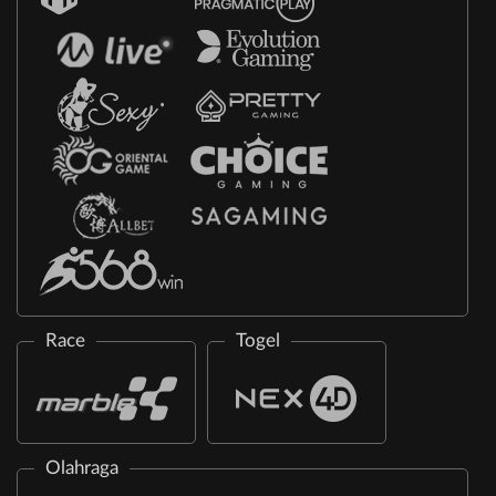
Race
Togel
Olahraga