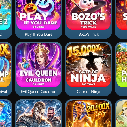
2
Play If You Dare
Bozo's Trick
ival
Evil Queen Cauldron
Gate of Ninja