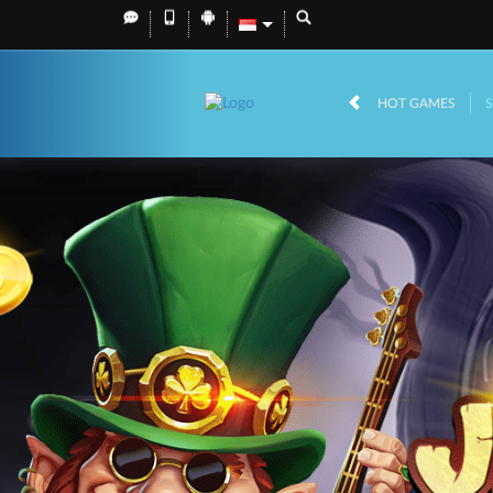
HOT GAMES