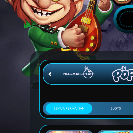
SEMUA PERMAINAN
SLOTS