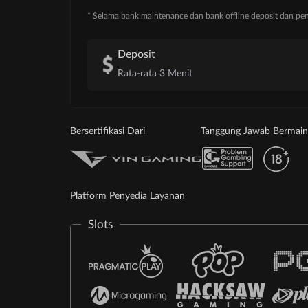
* Selama bank maintenance dan bank offline deposit dan pen
Deposit
Rata-rata 3 Menit
Bersertifikasi Dari
Tanggung Jawab Bermain
Platform Penyedia Layanan
Slots