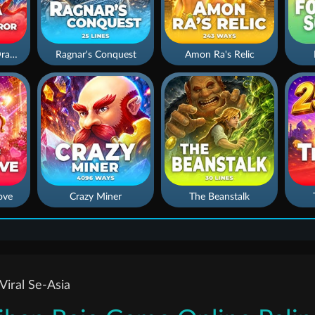
Nezha And The Dragon Emperor
Ragnar's Conquest
Amon Ra's Relic
ove
Crazy Miner
The Beanstalk
Viral Se-Asia