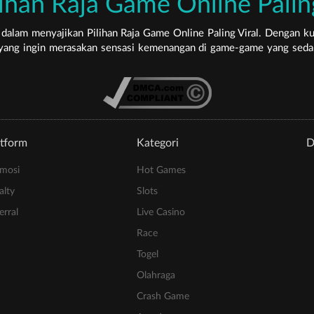
ihan Raja Game Online Paling
n dalam menyajikan Pilihan Raja Game Online Paling Viral. Dengan k
yang ingin merasakan sensasi kemenangan di game-game yang sedang
atform
Kategori
D
mosi
Hot Games
alty
Slots
erral
Live Casino
Race
Togel
Olahraga
Crash Game