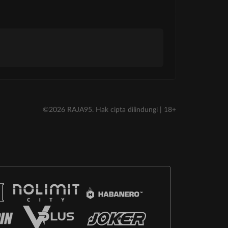
©2026 RAJA95. Hak cipta dilindungi | 18+