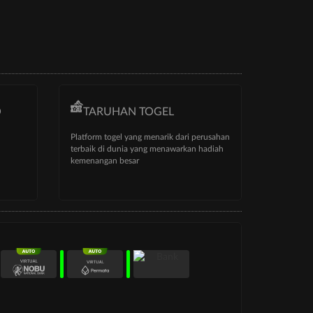
O
TARUHAN TOGEL
Platform togel yang menarik dari perusahan
terbaik di dunia yang menawarkan hadiah
kemenangan besar