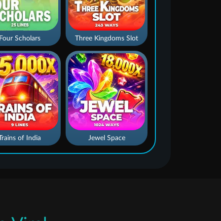
Four Scholars
Three Kingdoms Slot
Trains of India
Jewel Space