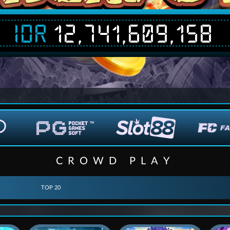
IDR
12,741,609,158
CROWD PLAY
TOP 20