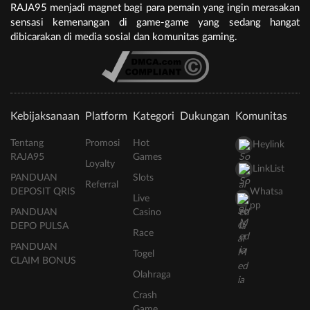
RAJA95 menjadi magnet bagi para pemain yang ingin merasakan
sensasi kemenangan di game-game yang sedang hangat
dibicarakan di media sosial dan komunitas gaming.
Kebijaksanaan
Platform
Kategori
Dukungan
Komunitas
Tentang
Promosi
Hot
Heylink
RAJA95
Games
Loyalty
LinkList
PANDUAN
Slots
Referral
DEPOSIT QRIS
Whatsa
Live
pp
PANDUAN
Casino
DEPO PULSA
Race
PANDUAN
Togel
CLAIM BONUS
Olahraga
Crash
Game