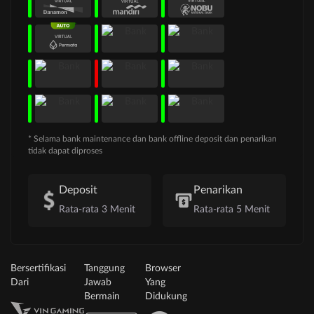
* Selama bank maintenance dan bank offline deposit dan penarikan
tidak dapat diproses
Deposit
Penarikan
Rata-rata 3 Menit
Rata-rata 5 Menit
Bersertifikasi
Tanggung
Browser
Dari
Jawab
Yang
Bermain
Didukung