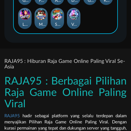
Guan Yu
PANDA BLESSING
A.I
Dragon Festive
Guardian of Gold
Kaiju Battle
Lumina Drift
Magica Owl
Sushi Avenger
Valkyrie Profile
RAJA95 : Hiburan Raja Game Online Paling Viral Se-
Asia
RAJA95 : Berbagai Pilihan
Raja Game Online Paling
Viral
RAJA95
hadir sebagai platform yang selalu terdepan dalam
menyajikan Pilihan Raja Game Online Paling Viral. Dengan
kurasi permainan yang tepat dan dukungan server yang tangguh,