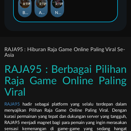
RTP
86%
RTP
93%
RTP
83%
Book of Safari
Aztec: Bonus Hunt 2 Xmas
Nexus Gift Delight
RAJA95 : Hiburan Raja Game Online Paling Viral Se-
Asia
RAJA95 : Berbagai Pilihan
Raja Game Online Paling
Viral
RAJA95
hadir sebagai platform yang selalu terdepan dalam
menyajikan Pilihan Raja Game Online Paling Viral. Dengan
kurasi permainan yang tepat dan dukungan server yang tangguh,
RAJA95 menjadi magnet bagi para pemain yang ingin merasakan
sensasi kemenangan di game-game yang sedang hangat