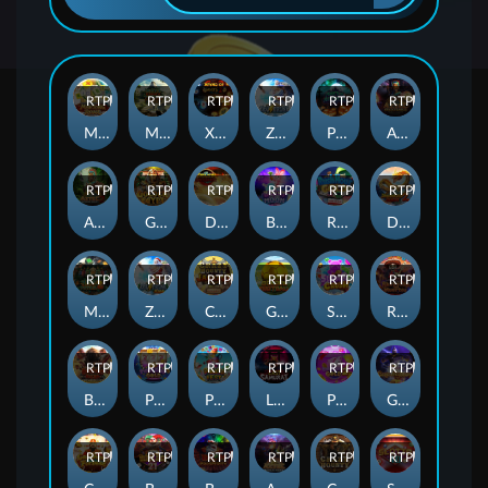
RTP
97%
RTP
96%
RTP
96%
RTP
98%
RTP
96%
RTP
96%
Mahjong Roar
Maya: Elemental Totem
Xiang Qi Ways 2
Zeustrike
Phantom Multiplier
Aztec: Gold Temple
RTP
97%
RTP
98%
RTP
97%
RTP
97%
RTP
97%
RTP
98%
Aztec: Bonus Hunt 2
Golden Egypt
Dragon Chi’s Quest
Bunny to the Moon
Rush Hour Gold
Dragon Chi's Quest 2
RTP
95%
RTP
95%
RTP
95%
RTP
98%
RTP
97%
RTP
98%
Maya: Elemental Totem 2
Zeustrike Xmas
Crazy Bounty: Jackpot
Golden Football
Sugar Crush
Rhapsody of Muertos
RTP
98%
RTP
95%
RTP
90%
RTP
95%
RTP
93%
RTP
88%
Buffalo Rush HIGHROLLER
Piggy Bank Gold
Pinata Fest
Last Samurai
Piggy Bank Gold 2
Genie Mystery
RTP
86%
RTP
92%
RTP
80%
RTP
87%
RTP
84%
RTP
91%