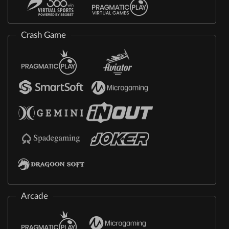
Crash Game
Arcade