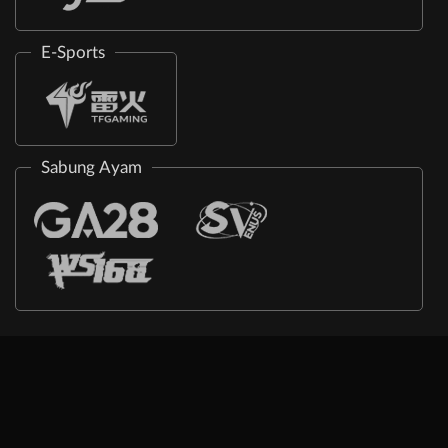
E-Sports
Sabung Ayam