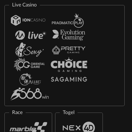
Live Casino
Race
Togel