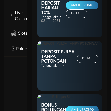
DEPOSIT
AMBIL PROMO
HARIAN
Live
10%
DETAIL
Tanggal akhir:
Casino
02-Jan-2051
Slots
Poker
DEPOSIT PULSA
TANPA
DETAIL
POTONGAN
Tanggal akhir:
-
BONUS
ROLLINGAN
AMBIL PROMO