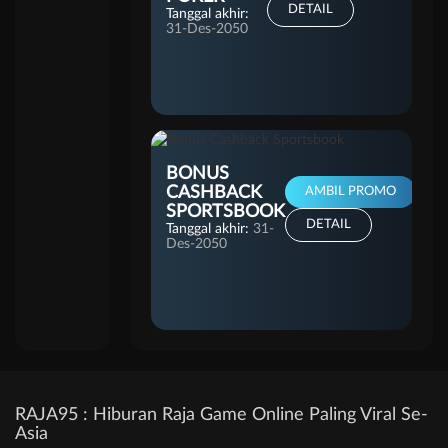
DETAIL
Tanggal akhir:
31-Des-2050
BONUS
CASHBACK
AMBIL PROMO
SPORTSBOOK
DETAIL
Tanggal akhir:
31-
Des-2050
RAJA95 : Hiburan Raja Game Online Paling Viral Se-
Asia