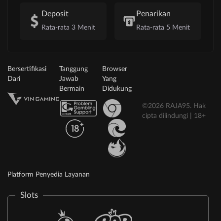
Deposit
Penarikan
Rata-rata 3 Menit
Rata-rata 5 Menit
Bersertifikasi
Tanggung
Browser
Dari
Jawab
Yang
Bermain
Didukung
©2026 RAJA95. Hak
cipta dilindungi | 18+
Platform Penyedia Layanan
Slots