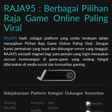
RAJA95 : Berbagai Pilihan
Raja Game Online Paling
Viral
RAJA95
hadir sebagai platform yang selalu terdepan dalam
menyajikan Pilihan Raja Game Online Paling Viral. Dengan
kurasi permainan yang tepat dan dukungan server yang tangguh,
RAJA95 menjadi magnet bagi para pemain yang ingin merasakan
sensasi kemenangan di game-game yang sedang hangat
dibicarakan di media sosial dan komunitas gaming.
Kebijaksanaan
Platform
Kategori
Dukungan
Komunitas
Tentang
Promosi
Hot
Heylink
RAJA95
Games
Loyalty