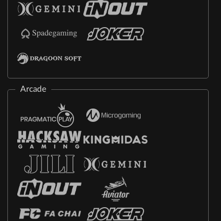
Arcade