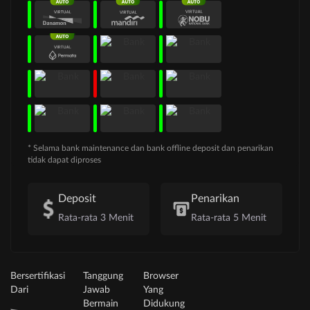
* Selama bank maintenance dan bank offline deposit dan penarikan
tidak dapat diproses
Deposit
Penarikan
Rata-rata 3 Menit
Rata-rata 5 Menit
Bersertifikasi
Tanggung
Browser
Dari
Jawab
Yang
Bermain
Didukung