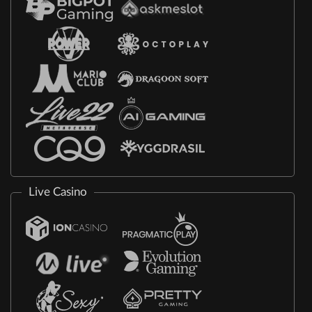
Live Casino