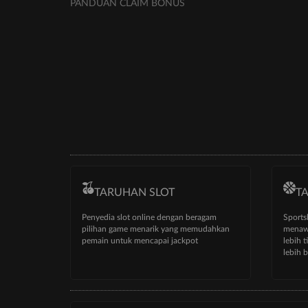
PANDUAN CLAIM BONUS
TARUHAN SLOT
T
Penyedia slot online dengan beragam
Sports
pilihan game menarik yang memudahkan
menawa
pemain untuk mencapai jackpot
lebih 
lebih 