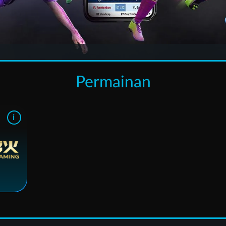
Permainan
i