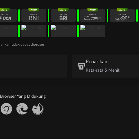
arikan tidak dapat diproses
Penarikan
Rata-rata 5 Menit
Browser Yang Didukung