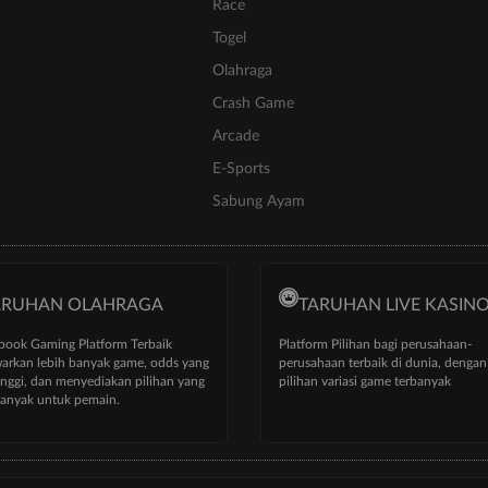
Race
Togel
Olahraga
Crash Game
Arcade
E-Sports
Sabung Ayam
ARUHAN OLAHRAGA
TARUHAN LIVE KASIN
book Gaming Platform Terbaik
Platform Pilihan bagi perusahaan-
rkan lebih banyak game, odds yang
perusahaan terbaik di dunia, dengan
tinggi, dan menyediakan pilihan yang
pilihan variasi game terbanyak
banyak untuk pemain.