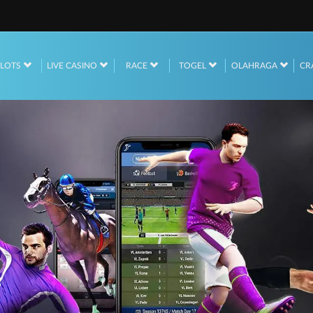
SLOTS
LIVE CASINO
RACE
TOGEL
OLAHRAGA
CR