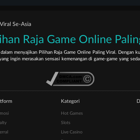
Viral Se-Asia
ihan Raja Game Online Paling
n dalam menyajikan Pilihan Raja Game Online Paling Viral. Dengan k
yang ingin merasakan sensasi kemenangan di game-game yang sedang
atform
Kategori
D
mosi
Hot Games
alty
Slots
erral
Live Casino