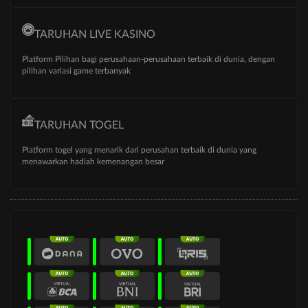
TARUHAN LIVE KASINO
Platform Pilihan bagi perusahaan-perusahaan terbaik di dunia, dengan
pilihan variasi game terbanyak
TARUHAN TOGEL
Platform togel yang menarik dari perusahan terbaik di dunia yang
menawarkan hadiah kemenangan besar