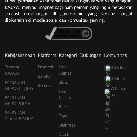
kurasi permainan yang tepat dan dukungan server yang tangguh,
RAJA95 menjadi magnet bagi para pemain yang ingin merasakan
sensasi kemenangan di game-game yang sedang hangat
dibicarakan di media sosial dan komunitas gaming.
Kebijaksanaan
Platform
Kategori
Dukungan
Komunitas
Tentang
Promosi
Hot
Heylink
RAJA95
Games
Loyalty
LinkList
PANDUAN
Slots
Referral
DEPOSIT QRIS
Whatsa
Live
pp
PANDUAN
Casino
DEPO PULSA
Race
PANDUAN
Togel
CLAIM BONUS
Olahraga
Crash