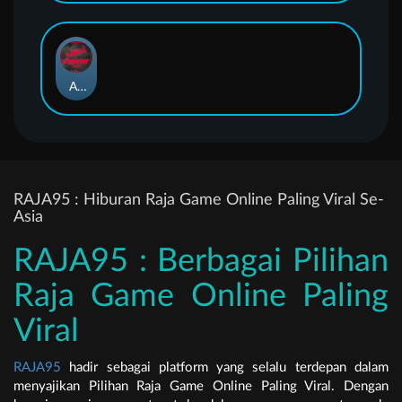
Aviator
RAJA95 : Hiburan Raja Game Online Paling Viral Se-
Asia
RAJA95 : Berbagai Pilihan
Raja Game Online Paling
Viral
RAJA95
hadir sebagai platform yang selalu terdepan dalam
menyajikan Pilihan Raja Game Online Paling Viral. Dengan