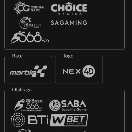
Race
Togel
Olahraga