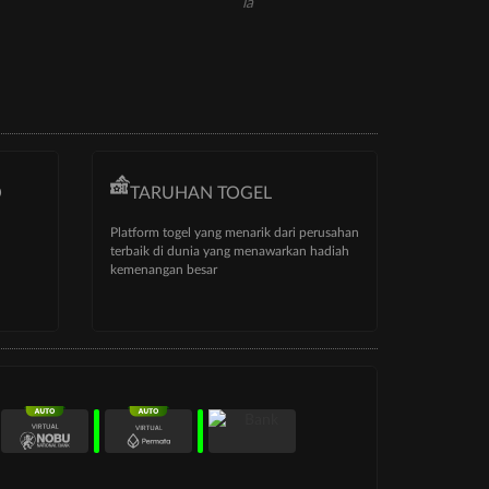
O
TARUHAN TOGEL
Platform togel yang menarik dari perusahan
terbaik di dunia yang menawarkan hadiah
kemenangan besar