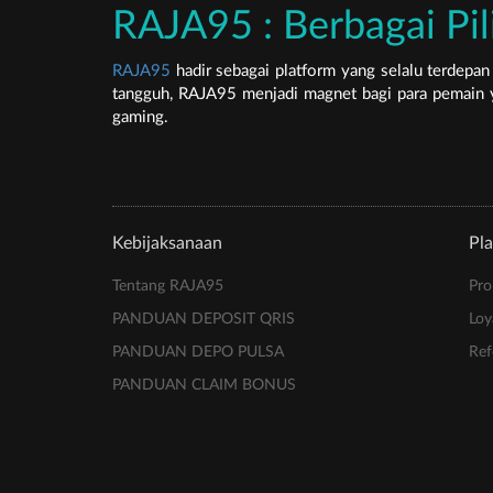
RAJA95 : Berbagai Pil
RAJA95
hadir sebagai platform yang selalu terdepa
tangguh, RAJA95 menjadi magnet bagi para pemain 
gaming.
Kebijaksanaan
Pl
Tentang RAJA95
Pro
PANDUAN DEPOSIT QRIS
Loy
PANDUAN DEPO PULSA
Ref
PANDUAN CLAIM BONUS