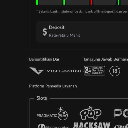
* Selama bank maintenance dan bank offline deposit dan pen
Deposit
Rata-rata 3 Menit
Bersertifikasi Dari
Tanggung Jawab Bermain
Platform Penyedia Layanan
Slots