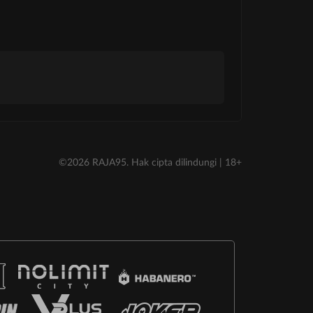
©2026 RAJA95. Hak cipta dilindungi | 18+