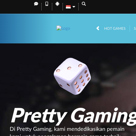
HOT GAMES
Pretty Gamin
Di Pretty Gaming, kami mendedikasikan pemain