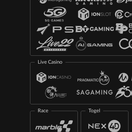
Live Casino
Race
Togel