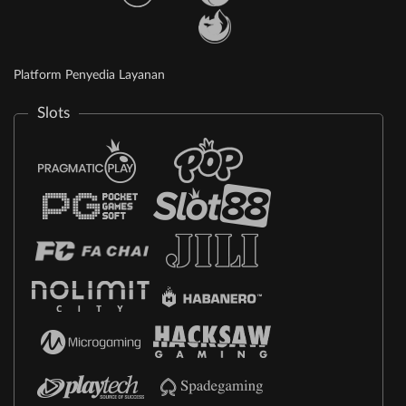
Platform Penyedia Layanan
Slots