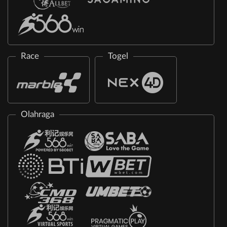
Race
Togel
Olahraga