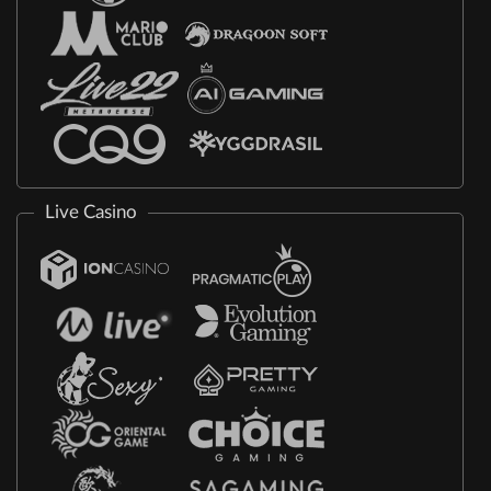
Live Casino