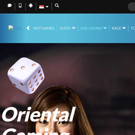
HOT GAMES
SLOTS
LIVE CASINO
RACE
T
Oriental