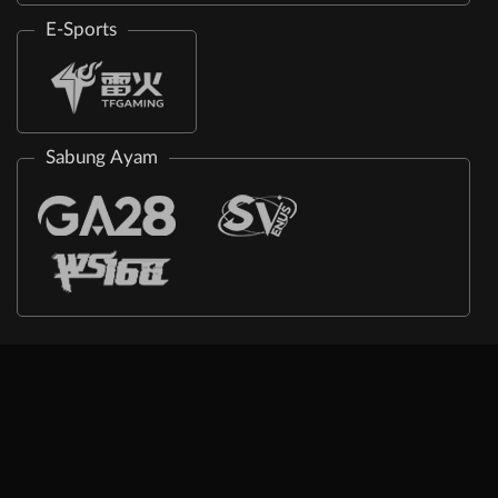
E-Sports
Sabung Ayam