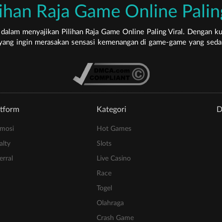
ihan Raja Game Online Paling
n dalam menyajikan Pilihan Raja Game Online Paling Viral. Dengan k
yang ingin merasakan sensasi kemenangan di game-game yang sedang
atform
Kategori
D
mosi
Hot Games
alty
Slots
erral
Live Casino
Race
Togel
Olahraga
Crash Game