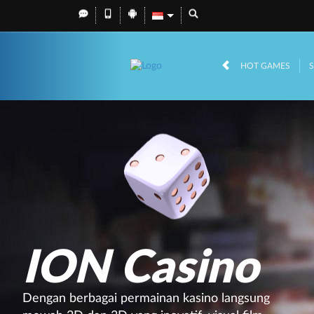
HOT GAMES
ION Casino
Dengan berbagai permainan kasino langsung