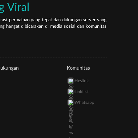
 Viral
urasi permainan yang tepat dan dukungan server yang
 hangat dibicarakan di media sosial dan komunitas
ukungan
Komunitas
Heylink
LinkList
Whatsapp