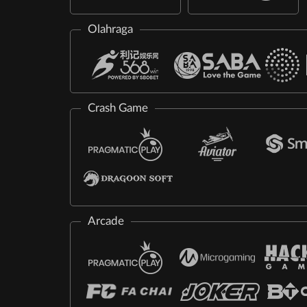
Olahraga
Crash Game
Arcade