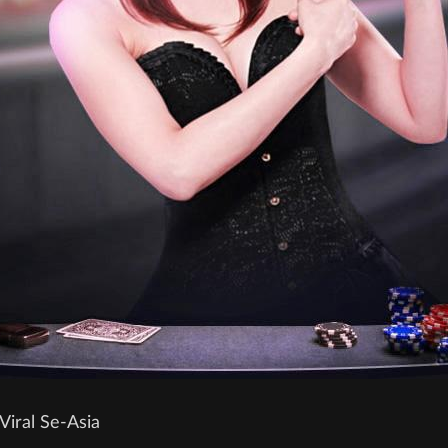
Viral Se-Asia