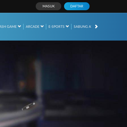
MASUK
DAFTAR
PROMOSI
ASH GAME
ARCADE
E-SPORTS
SABUNG AYAM