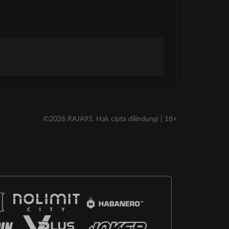
©2026 RAJA95. Hak cipta dilindungi | 18+