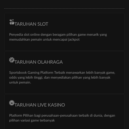
TARUHAN SLOT
Penyedia slot online dengan beragam pilihan game menarik yang
memudahkan pemain untuk mencapai jackpot
TARUHAN OLAHRAGA
Sportsbook Gaming Platform Terbaik menawarkan lebih banyak game,
odds yang lebih tinggi, dan menyediakan pilihan yang lebih banyak
untuk pemain.
TARUHAN LIVE KASINO
Platform Pilihan bagi perusahaan-perusahaan terbaik di dunia, dengan
pilihan variasi game terbanyak