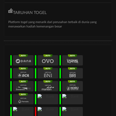
TARUHAN TOGEL
Platform togel yang menarik dari perusahan terbaik di dunia yang
menawarkan hadiah kemenangan besar